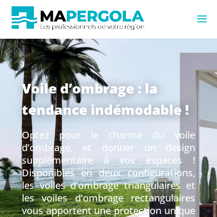
Voile d’ombrage : la
tendance indémodable !
Optez pour le charme du voile
d’ombrage, et donner un design
supplémentaire à vos espaces !
Disponibles en deux configurations,
les voiles d’ombrage triangulaires et
les voiles d’ombrage rectangulaires
vous apportent une protection unique