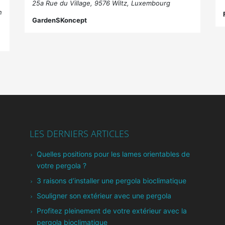
25a Rue du Village, 9576 Wiltz, Luxembourg
n
GardenSKoncept
LES DERNIERS ARTICLES
Quelles positions pour les lames orientables de
votre pergola ?
3 raisons d’installer une pergola bioclimatique
Souligner son extérieur avec une pergola
Profitez pleinement de votre extérieur avec la
pergola bioclimatique