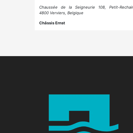
Chaussée de la Seigneurie 108, Petit-Rechai
4800 Verviers, Belgique
Châssis Ernst