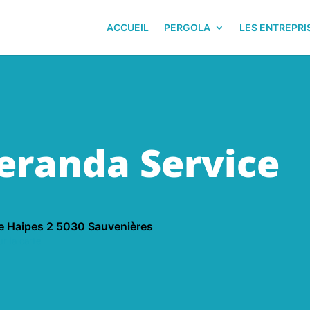
ACCUEIL
PERGOLA
LES ENTREPRI
eranda Service
e Haipes 2 5030 Sauvenières
r la carte