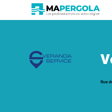
V
Rue d
Voir su