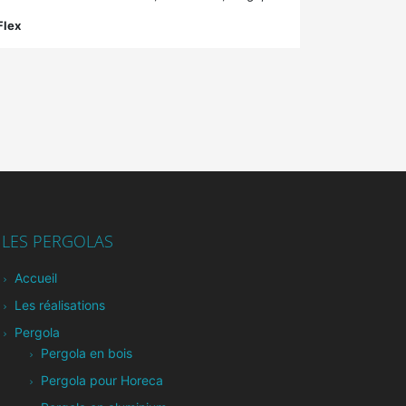
Flex
LES PERGOLAS
Accueil
Les réalisations
Pergola
Pergola en bois
Pergola pour Horeca