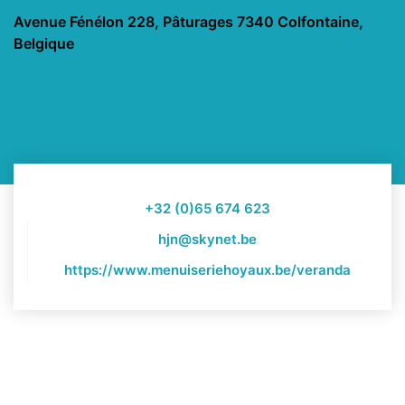
Avenue Fénélon 228, Pâturages 7340 Colfontaine,
Belgique
Voir sur la carte
+32 (0)65 674 623
hjn@skynet.be
https://www.menuiseriehoyaux.be/veranda