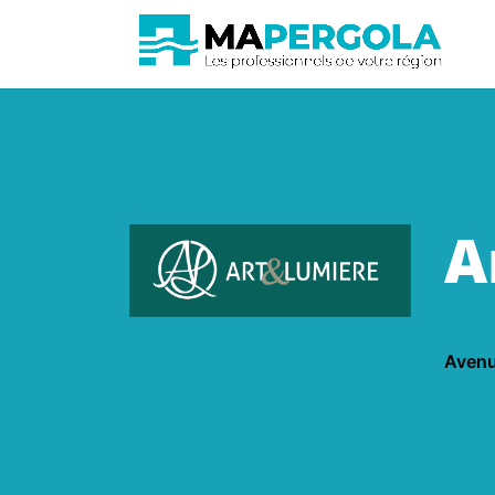
A
Avenu
Voir su