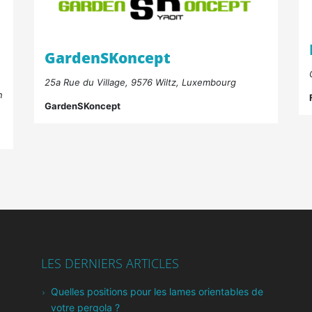
GardenSKoncept
25a Rue du Village, 9576 Wiltz, Luxembourg
n
GardenSKoncept
LES DERNIERS ARTICLES
Quelles positions pour les lames orientables de
votre pergola ?