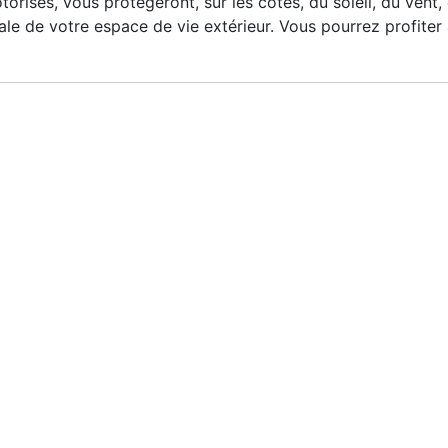
isés, vous protégeront, sur les côtés, du soleil, du vent, d
male de votre espace de vie extérieur. Vous pourrez profiter