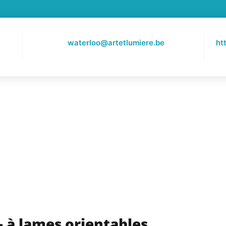
waterloo@artetlumiere.be
ht
– à lames orientables