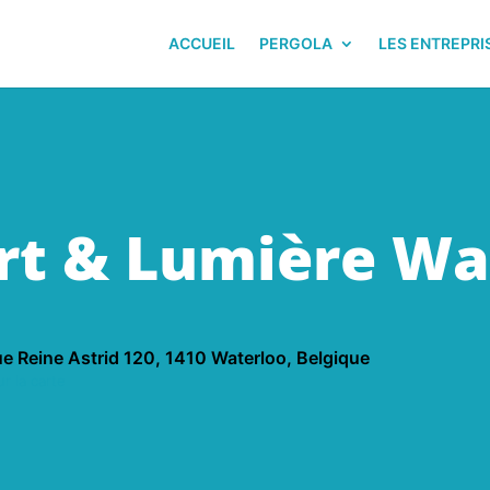
ACCUEIL
PERGOLA
LES ENTREPRI
rt & Lumière Wa
e Reine Astrid 120, 1410 Waterloo, Belgique
r la carte